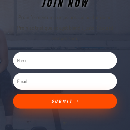
JOIN NOW
Proin fermentum cursus urna, id auctor dolor.
Proin ac tristique ex eget blandit justo. Fusce id
semper sem.
SUBMIT
or