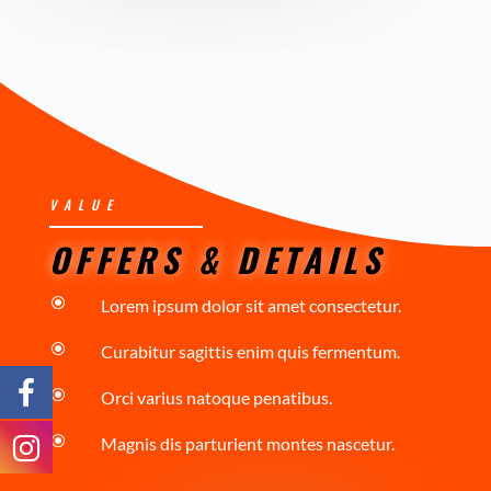
VALUE
OFFERS & DETAILS
\
Lorem ipsum dolor sit amet consectetur.
\
Curabitur sagittis enim quis fermentum.
\
Orci varius natoque penatibus.
\
Magnis dis parturient montes nascetur.